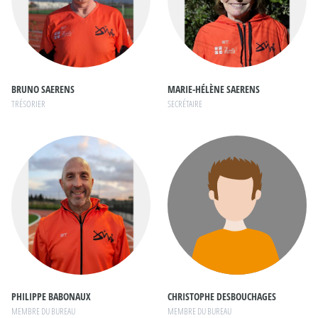
BRUNO SAERENS
MARIE-HÉLÈNE SAERENS
TRÉSORIER
SECRÉTAIRE
PHILIPPE BABONAUX
CHRISTOPHE DESBOUCHAGES
MEMBRE DU BUREAU
MEMBRE DU BUREAU